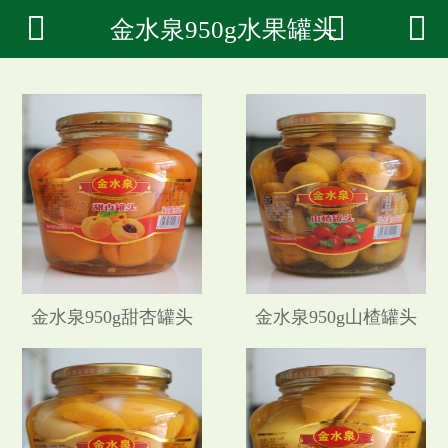



金水泉950g水果罐头

首页
关于蜜玉
新闻中心
蜜玉系列
金水泉系列
荣誉资质
金水泉950g甜杏罐头
金水泉950g山楂罐头
罐头百科
联系我们